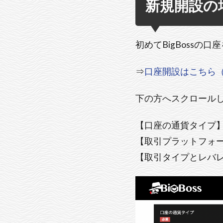
新規開設の
初めてBigBoss
⇒
口座開設はこちら
下の方へスクロール
【口座の通貨タイプ】
【取引プラットフォーム】
【取引タイプとレバレッジ