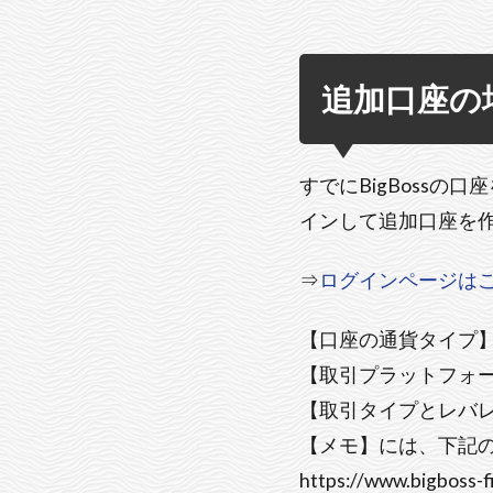
追加口座の
すでにBigBoss
インして追加口座を
⇒
ログインページは
【口座の通貨タイプ】
【取引プラットフォーム】
【取引タイプとレバレッ
【メモ】には、下記の
https://www.bigboss-