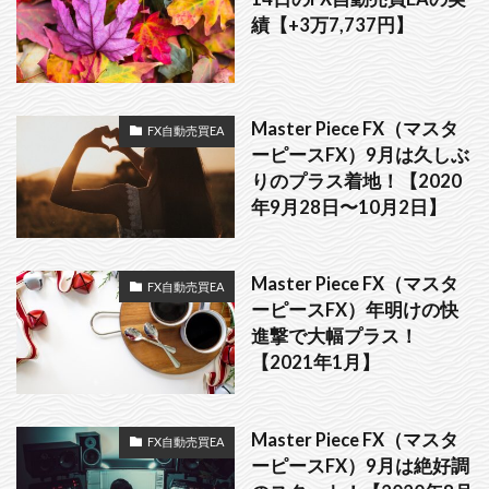
績【+3万7,737円】
Master Piece FX（マスタ
FX自動売買EA
ーピースFX）9月は久しぶ
りのプラス着地！【2020
年9月28日〜10月2日】
Master Piece FX（マスタ
FX自動売買EA
ーピースFX）年明けの快
進撃で大幅プラス！
【2021年1月】
Master Piece FX（マスタ
FX自動売買EA
ーピースFX）9月は絶好調