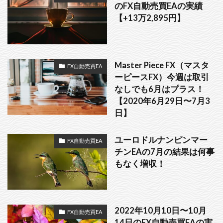
のFX自動売買EAの実績
【+13万2,895円】
Master Piece FX（マスタ
FX自動売買EA
ーピースFX）今週は取引
なしでも6月はプラス！
【2020年6月29日〜7月3
日】
ユーロドルナンピンマー
FX自動売買EA
チンEAの7月の結果は何事
もなく増収！
2022年10月10日〜10月
FX自動売買EA
14日のFX自動売買EAの実