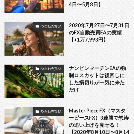
4日〜5月8日】
2020年7月27日〜7月31日
FX自動売買EA
のFX自動売買EAの実績
【+1万7,993円】
ナンピンマーチンEAの強
FX自動売買EA
制ロスカットは後回しに
した損切りが一気に来た
だけ
Master Piece FX（マスタ
FX自動売買EA
ーピースFX）3連勝で怒涛
の追い上げを見せる！
【2020年8月10日〜8月14