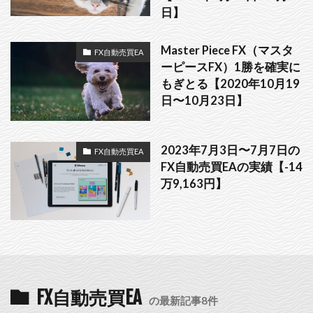
日】
Master Piece FX（マスタ
FX自動売買EA
ーピースFX）1勝を確実に
もぎとる【2020年10月19
日〜10月23日】
2023年7月3日〜7月7日の
FX自動売買EA
FX自動売買EAの実績【-14
万9,163円】
FX自動売買EA
の最新記事8件