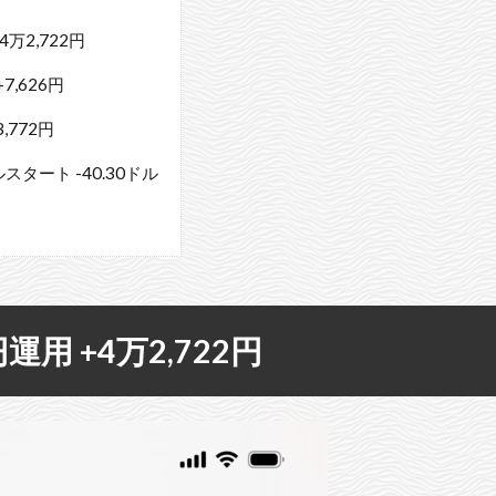
4万2,722円
+7,626円
,772円
ルスタート -40.30ドル
円運用 +4万2,722円