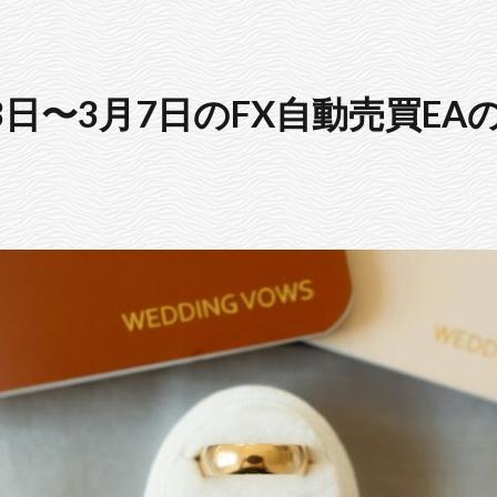
月3日〜3月7日のFX自動売買EA
】