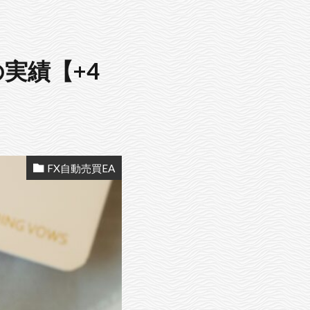
の実績【+4
FX自動売買EA