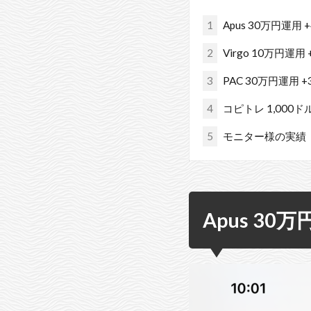
1
Apus 30万円運用 +
2
Virgo 10万円運用 
3
PAC 30万円運用 +3
4
コピトレ 1,000ド
5
モニター様の実績
Apus 30万