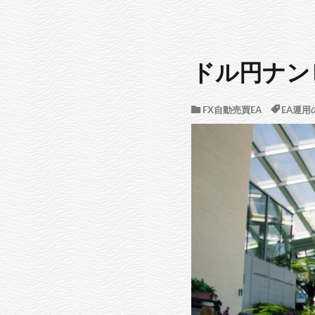
ドル円ナン
FX自動売買EA
EA運用