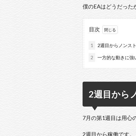
僕のEAはどうだっ
目次
1
2週目からノンス
2
一方的な動きに強い
2週目から
7月の第1週目は用心
2週目から稼働です。