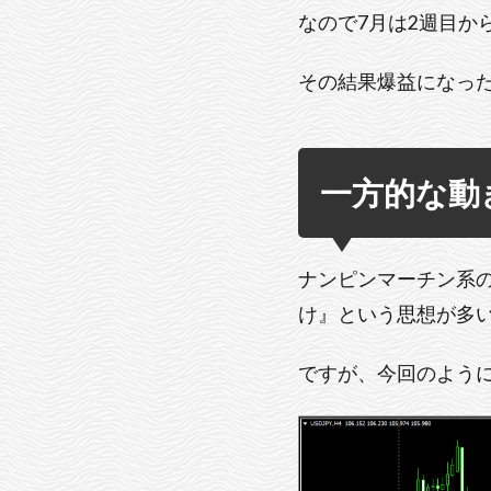
なので7月は2週目か
その結果爆益になっ
一方的な動
ナンピンマーチン系
け』という思想が多
ですが、今回のよう