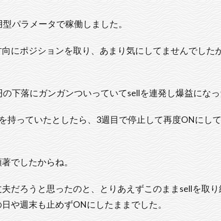
用型パラメータで稼働しました。
ll方向にポジションを取り、あまり気にしてませんでした
円の下落にガンガンついっていてsellを連発し爆益にな
ンを持っていたとしたら、3週目で停止して再度ONにしてs
顕著でしたからね。
夫だろうと思ったのと、とりあえずこのままsellを取
の日や週末も止めずONにしたままでした。