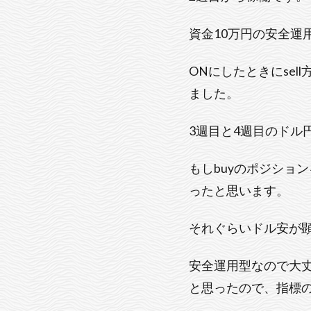
資金10万円の安全運
ONにしたときにse
ました。
3週目と4週目のドル
もしbuyのポジショ
ったと思います。
それぐらいドル安が
安全運用型なので大丈
と思ったので、指標