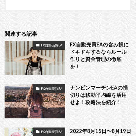
関連する記事
FX自動売買EAの含み損に
FX自動売買EA
ドキドキするならルール
作りと資金管理の徹底
を！
ナンピンマーチンEAの損
FX自動売買EA
切りは移動平均線を活用
せよ！攻略法を紹介！
2022年8月15日〜8月19日
FX自動売買EA