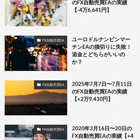
のFX自動売買EAの実績
【-4万6,641円】
ユーロドルナンピンマー
FX自動売買EA
チンEAの損切りに失敗！
追金とどちらがいいの
か？
2025年7月7日〜7月11日
FX自動売買EA
のFX自動売買EAの実績
【+2万9,430円】
2020年3月16日〜20日の
FX自動売買EA
FX自動売買EAの実績【+4