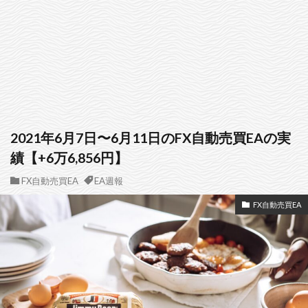
2021年6月7日〜6月11日のFX自動売買EAの実
績【+6万6,856円】
FX自動売買EA
EA週報
FX自動売買EA