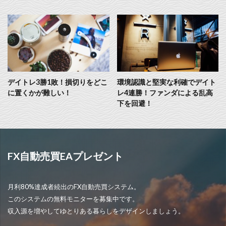
デイトレ3勝1敗！損切りをどこ
環境認識と堅実な利確でデイト
に置くかが難しい！
レ4連勝！ファンダによる乱高
下を回避！
FX自動売買EAプレゼント
月利80%達成者続出のFX自動売買システム。
このシステムの無料モニターを募集中です。
収入源を増やしてゆとりある暮らしをデザインしましょう。