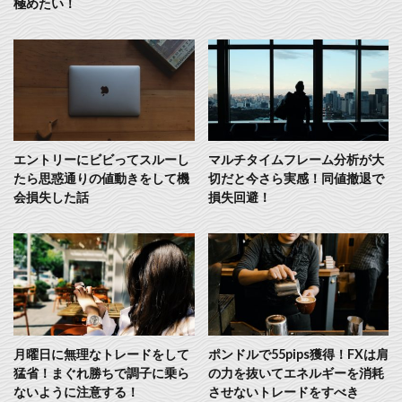
極めたい！
エントリーにビビってスルーし
マルチタイムフレーム分析が大
たら思惑通りの値動きをして機
切だと今さら実感！同値撤退で
会損失した話
損失回避！
月曜日に無理なトレードをして
ポンドルで55pips獲得！FXは肩
猛省！まぐれ勝ちで調子に乗ら
の力を抜いてエネルギーを消耗
ないように注意する！
させないトレードをすべき